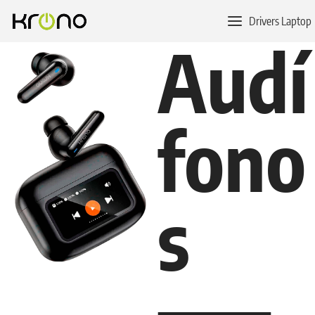
Drivers Laptop
Audí
fono
s