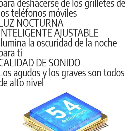
para deshacerse de los grilletes de
los teléfonos móviles
LUZ NOCTURNA
INTELIGENTE AJUSTABLE
ilumina la oscuridad de la noche
para ti
CALIDAD DE SONIDO
Los agudos y los graves son todos
de alto nivel