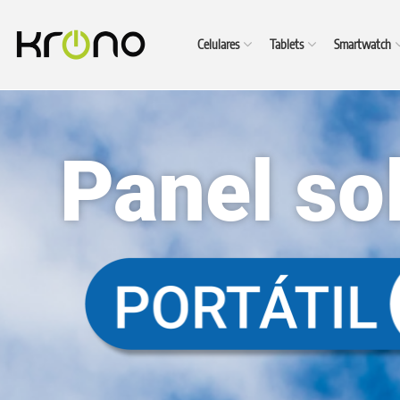
Celulares
Tablets
Smartwatch
Panel so