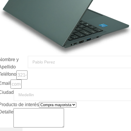
Nombre y
Apellido
Teléfono
Email
Ciudad
Producto de interés
Detalle